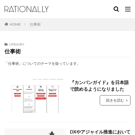
キーワード
HOME
仕事術
カテゴリー
CATEGORY
仕事術
タグ
「仕事術」についてのテーマを扱っています。
Azure DevOps
Keynote
PowerPoint
Visual Studio
Windows
Zoom
アジャイル
『カンバンガイド』を日本語
カンバン
スクラム
チーム開発
プレゼン
で読めるようになりました
プレゼンテクニック
プロジェクト管理
事業記録
続きを読む
仕事術
意思決定
有料コンテンツ
組織開発
検索
DXやアジャイル推進において