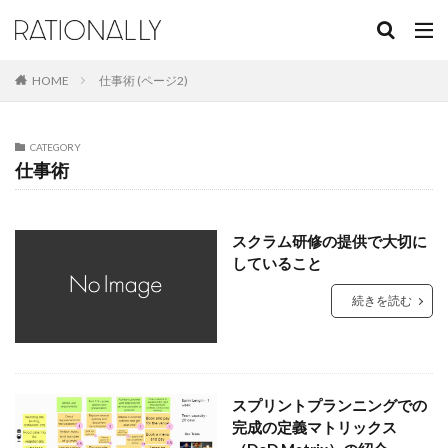
キーワード
HOME
仕事術 (ページ2)
カテゴリー
CATEGORY
仕事術
タグ
Azure DevOps
Keynote
PowerPoint
スクラム研修の提供で大切に
Visual Studio
Windows
Zoom
アジャイル
していること
カンバン
スクラム
チーム開発
プレゼン
続きを読む
プレゼンテクニック
プロジェクト管理
事業記録
仕事術
意思決定
有料コンテンツ
組織開発
検索
スプリントプランニングでの
完成の定義マトリックス