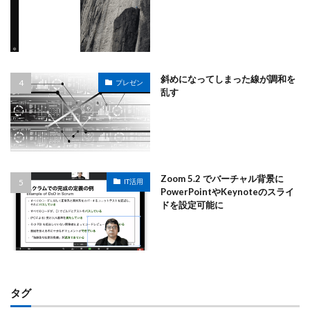
斜めになってしまった線が調和を
プレゼン
乱す
Zoom 5.2 でバーチャル背景に
IT活用
PowerPointやKeynoteのスライ
ドを設定可能に
タグ