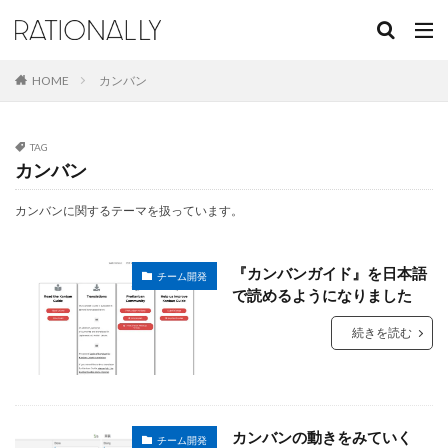
キーワード
HOME
カンバン
カテゴリー
TAG
カンバン
タグ
カンバンに関するテーマを扱っています。
Azure DevOps
Keynote
PowerPoint
Visual Studio
Windows
Zoom
アジャイル
『カンバンガイド』を日本語
カンバン
スクラム
チーム開発
プレゼン
チーム開発
で読めるようになりました
プレゼンテクニック
プロジェクト管理
事業記録
続きを読む
仕事術
意思決定
有料コンテンツ
組織開発
検索
カンバンの動きをみていく
チーム開発